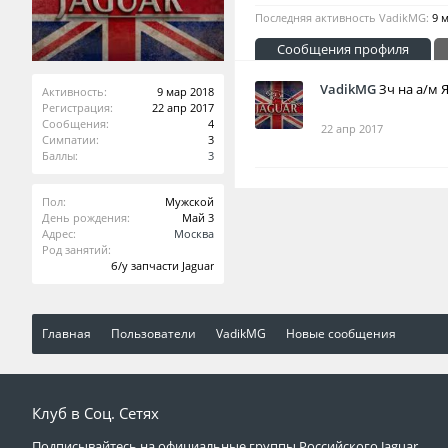
Последняя активность VadikMG:
9 
Сообщения профиля
VadikMG
Зч на а/м 
Активность:
9 мар 2018
Регистрация:
22 апр 2017
Сообщения:
4
22 апр 2017
Симпатии:
3
Баллы:
3
Пол:
Мужской
День рождения:
Май 3
Адрес:
Москва
Род занятий:
б/у запчасти Jaguar
Главная
Пользователи
VadikMG
Новые сообщения
Клуб в Соц. Сетях
Подписывайтесь на официальные группы Российского Jaguar