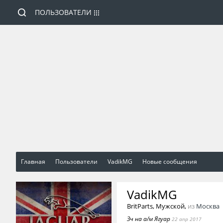
ПОЛЬЗОВАТЕЛИ
Главная
Пользователи
VadikMG
Новые сообщения
VadikMG
BritParts
, Мужской,
из
Москва
Зч на а/м Ягуар
22 апр 2017