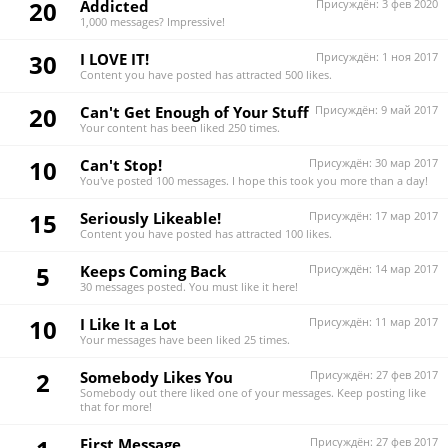
20
Addicted
Присуждён:
3 фев 2020
1,000 messages? Impressive!
30
I LOVE IT!
Присуждён:
1 ноя 2017
Content you have posted has attracted 500 likes.
20
Can't Get Enough of Your Stuff
Присуждён:
9 май 2017
Your content has been liked 250 times.
10
Can't Stop!
Присуждён:
30 мар 2017
You've posted 100 messages. I hope this took you more than a day!
15
Seriously Likeable!
Присуждён:
17 мар 2017
Content you have posted has attracted 100 likes.
5
Keeps Coming Back
Присуждён:
14 мар 2017
30 messages posted. You must like it here!
10
I Like It a Lot
Присуждён:
11 мар 2017
Your messages have been liked 25 times.
2
Somebody Likes You
Присуждён:
27 фев 2017
Somebody out there liked one of your messages. Keep posting like
that for more!
First Message
Присуждён:
27 фев 2017