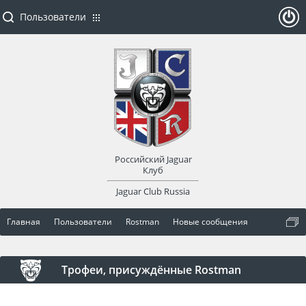
Пользователи
ойти
или
заре
Российский Jaguar
гист
Клуб
Jaguar Club Russia
рир
Главная
Пользователи
Rostman
Новые сообщения
оват
ься
Трофеи, присуждённые Rostman