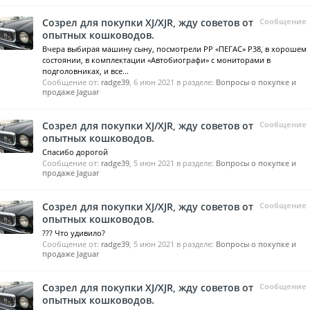
Созрел для покупки XJ/XJR, жду советов от
Сообщение
опытных кошководов.
Вчера выбирая машину сыну, посмотрели РР «ПЕГАС» Р38, в хорошем
состоянии, в комплектации «Автобиографи» с мониторами в
подголовниках, и все...
Сообщение от:
radge39
,
6 июн 2021
в разделе:
Вопросы о покупке и
продаже Jaguar
Созрел для покупки XJ/XJR, жду советов от
Сообщение
опытных кошководов.
Спасибо дорогой
Сообщение от:
radge39
,
5 июн 2021
в разделе:
Вопросы о покупке и
продаже Jaguar
Созрел для покупки XJ/XJR, жду советов от
Сообщение
опытных кошководов.
??? Что удивило?
Сообщение от:
radge39
,
5 июн 2021
в разделе:
Вопросы о покупке и
продаже Jaguar
Созрел для покупки XJ/XJR, жду советов от
Сообщение
опытных кошководов.