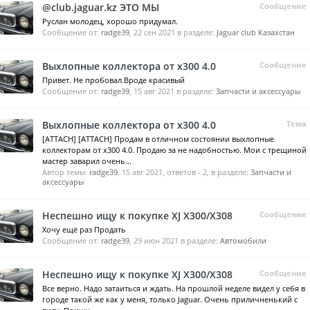
@club.jaguar.kz ЭТО МЫ
Сообщение
Руслан молодец, хорошо придумал.
Сообщение от:
radge39
,
22 сен 2021
в разделе:
Jaguar club Казахстан
Выхлопные коллектора от х300 4.0
Сообщение
Привет. Не пробовал.Вроде красивый
Сообщение от:
radge39
,
15 авг 2021
в разделе:
Запчасти и аксессуары
Выхлопные коллектора от х300 4.0
Тема
[ATTACH] [ATTACH] Продам в отличном состоянии выхлопные
коллекторам от х300 4.0. Продаю за не надобностью. Мои с трещиной
мастер заварил очень...
Автор темы:
radge39
,
15 авг 2021
, ответов - 2, в разделе:
Запчасти и
аксессуары
Неспешно ищу к покупке XJ X300/X308
Сообщение
Хочу ещё раз Продать
Сообщение от:
radge39
,
29 июн 2021
в разделе:
Автомобили
Неспешно ищу к покупке XJ X300/X308
Сообщение
Все верно. Надо затаиться и ждать. На прошлой неделе видел у себя в
городе такой же как у меня, только Jaguar. Очень приличненький с