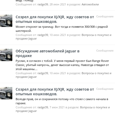
виду. Поищу.
Сообщение от:
radge39
,
28 июн 2021
в разделе:
Автомобили
Созрел для покупки XJ/XJR, жду советов от
Сообщение
опытных кошководов.
Может откроют за границу. Вот тогда и появятся 300/308 с рядной
шестеркой.
Сообщение от:
radge39
,
10 июн 2021
в разделе:
Вопросы о покупке и
продаже Jaguar
Обсуждение автомобилей Jaguar в
Сообщение
продаже
Руслан, я согласен с тобой. У меня первый проект был Range Rover
Classic, убитый напрочь, денег высосал капец. Навсегда отвадил от
этой машины....
Сообщение от:
radge39
,
10 июн 2021
в разделе:
Вопросы о покупке и
продаже Jaguar
Созрел для покупки XJ/XJR, жду советов от
Сообщение
опытных кошководов.
Володя прав, он и сохранился потому-что стоял с самого начала в
гараже.
Сообщение от:
radge39
,
7 июн 2021
в разделе:
Вопросы о покупке и
продаже Jaguar