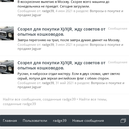
В воскресение вылетаю в Москву. Скорее всего машина до
понедельника не приедет. Сегодня загрузили.
Сообщение от:
radge39
,
4 июн 2021
в разделе:
Вопросы о покупке и
продаже Jaguar
Созрел для покупки XJ/XJR, жду советов от
Сообщение
опытных кошководов.
Завтра перегоняю на трал, после завтра думаю двинет на Москву.
Сообщение от:
radge39
,
3 июн 2021
в разделе:
Вопросы о покупке и
продаже Jaguar
Созрел для покупки XJ/XJR, жду советов от
Сообщение
опытных кошководов.
Руслан, я наброски отдал мастеру. Если в двух словах, цвет светло
серый, лопухи для зеркал английских флаг с обеих сторон.
Сообщение от:
radge39
,
31 май 2021
в разделе:
Вопросы о покупке и
продаже Jaguar
Найти все сообщения, созданные radge39
Найти все темы,
созданные radge39
Главная
Пользователи
radge39
Новые сообщения