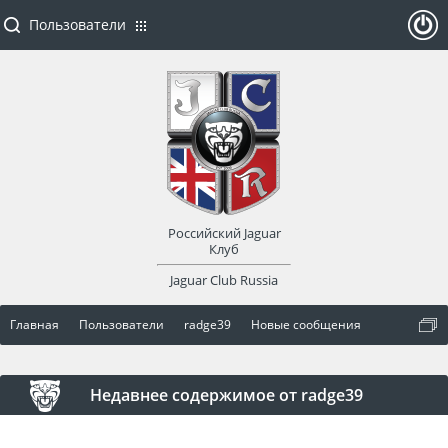
Пользователи
ойти
или
заре
Российский Jaguar
гист
Клуб
Jaguar Club Russia
рир
Главная
Пользователи
radge39
Новые сообщения
оват
ься
Недавнее содержимое от radge39