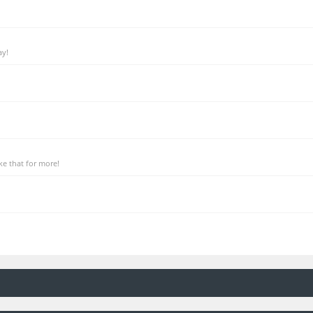
ay!
e that for more!