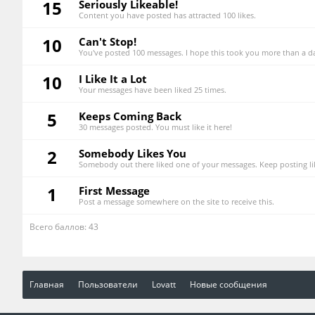
15
Seriously Likeable!
Content you have posted has attracted 100 likes.
10
Can't Stop!
You've posted 100 messages. I hope this took you more than a d
10
I Like It a Lot
Your messages have been liked 25 times.
5
Keeps Coming Back
30 messages posted. You must like it here!
2
Somebody Likes You
Somebody out there liked one of your messages. Keep posting lik
1
First Message
Post a message somewhere on the site to receive this.
Всего баллов: 43
Главная
Пользователи
Lovatt
Новые сообщения