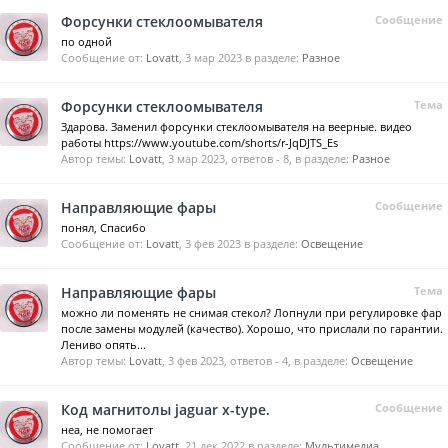
Форсунки стеклоомывателя
Сообщение
по одной
Сообщение от:
Lovatt
,
3 мар 2023
в разделе:
Разное
Форсунки стеклоомывателя
Тема
Здарова. Заменил форсунки стеклоомывателя на веерные. видео
работы https://www.youtube.com/shorts/r-JqDJTS_Es
Автор темы:
Lovatt
,
3 мар 2023
, ответов - 8, в разделе:
Разное
Направляющие фары
Сообщение
понял, Спасибо
Сообщение от:
Lovatt
,
3 фев 2023
в разделе:
Освещение
Направляющие фары
Тема
можно ли поменять не снимая стекол? Лопнули при регулировке фар
после замены модулей (качество). Хорошо, что прислали по гарантии.
Лениво опять...
Автор темы:
Lovatt
,
3 фев 2023
, ответов - 4, в разделе:
Освещение
Код магнитолы jaguar x-type.
Сообщение
неа, не помогает
Сообщение от:
Lovatt
,
21 дек 2022
в разделе:
Мультимедиа