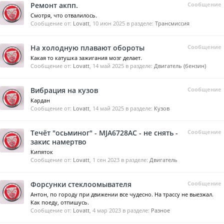
Ремонт акпп.
Сообщение
Смотря, что отвалилось.
Сообщение от:
Lovatt
,
10 июн 2025
в разделе:
Трансмиссия
На холодную плавают обороты
Сообщение
Какая то катушка зажигания мозг делает.
Сообщение от:
Lovatt
,
14 май 2025
в разделе:
Двигатель (бензин)
Вибрация на кузов
Сообщение
Кардан
Сообщение от:
Lovatt
,
14 май 2025
в разделе:
Кузов
Течёт "осьминог" - MJA6728AC - не снять -
Сообщение
закис намертво
Кипяток
Сообщение от:
Lovatt
,
1 сен 2023
в разделе:
Двигатель
Форсунки стеклоомывателя
Сообщение
Антон, по городу при движении все чудесно. На трассу не выезжал.
Как поеду, отпишусь.
Сообщение от:
Lovatt
,
4 мар 2023
в разделе:
Разное