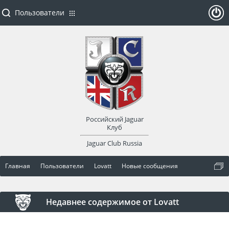
Пользователи
ойти
или
заре
Российский Jaguar
гист
Клуб
Jaguar Club Russia
рир
Главная
Пользователи
Lovatt
Новые сообщения
оват
ься
Недавнее содержимое от Lovatt