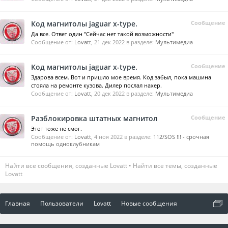
Код магнитолы jaguar x-type.
Сообщение
Да все. Ответ один "Сейчас нет такой возможности"
Сообщение от:
Lovatt
,
21 дек 2022
в разделе:
Мультимедиа
Код магнитолы jaguar x-type.
Сообщение
Здарова всем. Вот и пришло мое время. Код забыл, пока машина
стояла на ремонте кузова. Дилер послал нахер.
Сообщение от:
Lovatt
,
20 дек 2022
в разделе:
Мультимедиа
Разблокировка штатных магнитол
Сообщение
Этот тоже не смог.
Сообщение от:
Lovatt
,
4 ноя 2022
в разделе:
112/SOS !!! - срочная
помощь одноклубникам
Найти все сообщения, созданные Lovatt
Найти все темы, созданные
Lovatt
Главная
Пользователи
Lovatt
Новые сообщения