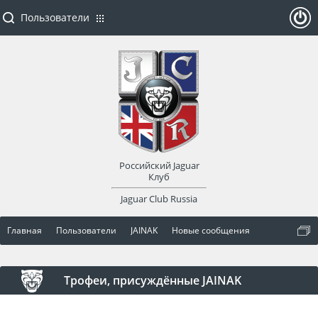
Пользователи
ойти
или
заре
Российский Jaguar
гист
Клуб
Jaguar Club Russia
рир
Главная
Пользователи
JAINAK
Новые сообщения
оват
ься
Трофеи, присуждённые JAINAK