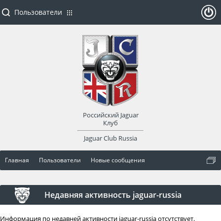
Пользователи
ойти
или
заре
Российский Jaguar
гист
Клуб
Jaguar Club Russia
рир
Главная
Пользователи
Новые сообщения
оват
ься
Недавняя активность jaguar-russia
Информация по недавней активности jaguar-russia отсутствует.