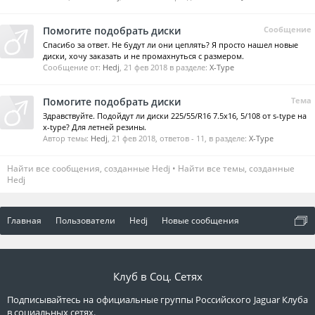
Помогите подобрать диски
Сообщение
Спасибо за ответ. Не будут ли они цеплять? Я просто нашел новые
диски, хочу заказать и не промахнуться с размером.
Сообщение от:
Hedj
,
21 фев 2018
в разделе:
X-Type
Помогите подобрать диски
Тема
Здравствуйте. Подойдут ли диски 225/55/R16 7.5x16, 5/108 от s-type на
x-type? Для летней резины.
Автор темы:
Hedj
,
21 фев 2018
, ответов - 11, в разделе:
X-Type
Найти все сообщения, созданные Hedj
Найти все темы, созданные
Hedj
Главная
Пользователи
Hedj
Новые сообщения
Клуб в Соц. Сетях
Подписывайтесь на официальные группы Российского Jaguar Клуба
в социальных сетях.