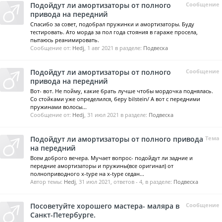
Подойдут ли амортизаторы от полного
Сообщение
привода на передний
Спасибо за совет, подобрал пружинки и амортизаторы. Буду
тестировать. Ато морда за пол года стояния в гараже просела,
пытаюсь реанимировать.
Сообщение от:
Hedj
,
1 авг 2021
в разделе:
Подвеска
Подойдут ли амортизаторы от полного
Сообщение
привода на передний
Вот- вот. Не пойму, какие брать лучше чтобы мордочка поднялась.
Со стойками уже определился, беру bilstein/ А вот с передними
пружинами волосы...
Сообщение от:
Hedj
,
31 июл 2021
в разделе:
Подвеска
Подойдут ли амортизаторы от полного привода
Тема
на передний
Всем доброго вечера. Мучает вопрос- подойдут ли задние и
передние амортизаторы и пружины(все оригинал) от
полноприводного x-type на x-type седан...
Автор темы:
Hedj
,
31 июл 2021
, ответов - 4, в разделе:
Подвеска
Посоветуйте хорошего мастера- маляра в
Сообщение
Санкт-Петербурге.