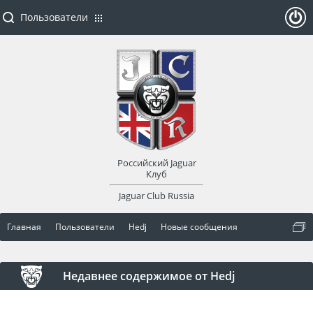
Пользователи
ойти
или
заре
Российский Jaguar
гист
Клуб
Jaguar Club Russia
рир
Главная
Пользователи
Hedj
Новые сообщения
оват
ься
Недавнее содержимое от Hedj