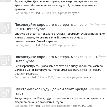
Здравствуйте. Два передних крыла, две двери передние и капот.
Краситься собираюсь через месяц-другой, по возвращению из
другого города.
Сообщение от:
Hedj
,
21 июл 2020
в разделе:
Кузов
Посоветуйте хорошего мастера- маляра в
Сообщение
Санкт-Петербурге.
Спасибо за ответ. О покраске в "Омега-Перемиум" слышал несколько
живых отзывов, но увы на данный момент не слишком
положительных. Года 4 я красил...
Сообщение от:
Hedj
,
19 июл 2020
в разделе:
Кузов
Посоветуйте хорошего мастера- маляра в Санкт-
Тема
Петербурге.
Всем здравствуйте. Нуждаюсь в совете по поиску хорошего мастера-
маляра в Санкт-Петербурге. Чтобы умел работать с уже не новым,
местами ржавым...
Автор темы:
Hedj
,
19 июл 2020
, ответов - 6, в разделе:
Кузов
Электрическое будущее или закат бренда
Сообщение
Jaguar
Когда возраст за 50 лет, судить о нормальности или ненормальности
людей по району проживания, глупо.
Сообщение от:
Hedj
,
22 окт 2018
в разделе:
Новости JAGUAR