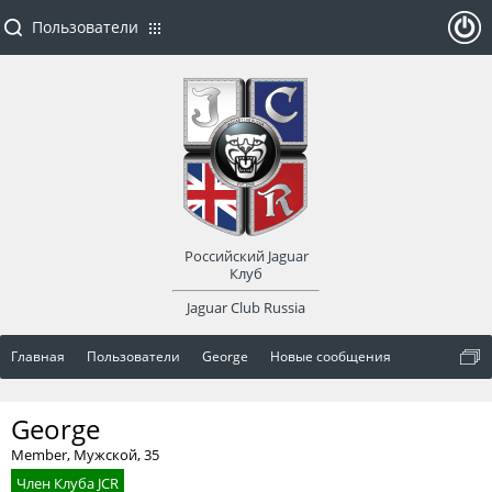
Пользователи
ойти
или
заре
Российский Jaguar
гист
Клуб
Jaguar Club Russia
рир
Главная
Пользователи
George
Новые сообщения
оват
George
ься
Member
, Мужской, 35
Член Клуба JCR