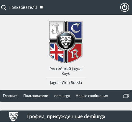
Пользователи
ойти
или
заре
Российский Jaguar
гист
Клуб
Jaguar Club Russia
рир
Главная
Пользователи
demiurgx
Новые сообщения
оват
ься
Трофеи, присуждённые demiurgx