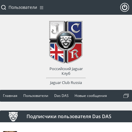
Пользователи
ойти
или
заре
Российский Jaguar
гист
Клуб
Jaguar Club Russia
рир
Главная
Пользователи
Das DAS
Новые сообщения
оват
ься
Подписчики пользователя Das DAS