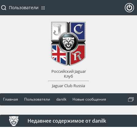
Пользователи
ойти
или
заре
Российский Jaguar
гист
Клуб
Jaguar Club Russia
рир
Главная
Пользователи
danilk
Новые сообщения
оват
ься
Недавнее содержимое от danilk