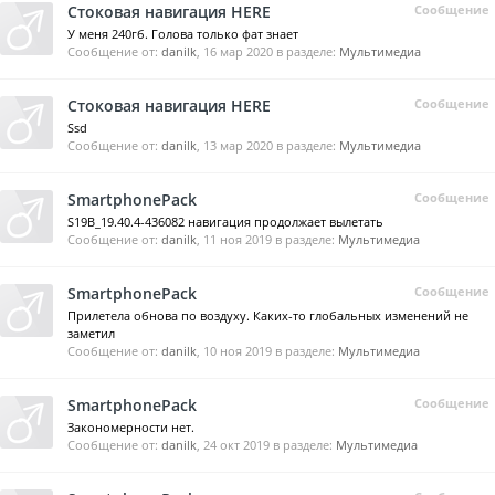
Стоковая навигация HERE
Сообщение
У меня 240гб. Голова только фат знает
Сообщение от:
danilk
,
16 мар 2020
в разделе:
Мультимедиа
Стоковая навигация HERE
Сообщение
Ssd
Сообщение от:
danilk
,
13 мар 2020
в разделе:
Мультимедиа
SmartphonePack
Сообщение
S19B_19.40.4-436082 навигация продолжает вылетать
Сообщение от:
danilk
,
11 ноя 2019
в разделе:
Мультимедиа
SmartphonePack
Сообщение
Прилетела обнова по воздуху. Каких-то глобальных изменений не
заметил
Сообщение от:
danilk
,
10 ноя 2019
в разделе:
Мультимедиа
SmartphonePack
Сообщение
Закономерности нет.
Сообщение от:
danilk
,
24 окт 2019
в разделе:
Мультимедиа