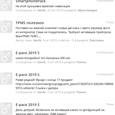
SmartphonePack
Сообщение
На этой прошивке вылетает навигация
Сообщение от:
danilk
,
22 окт 2019
в разделе:
Мультимедиа
TPMS полезное
Тема
Поставил на зимний комплект новые датчики с авито (пример фото
из интернета). Сами не подцепились. Требуют активации прибором
MaxiTPMS TS401,...
Автор темы:
danilk
,
8 окт 2019
, ответов - 0, в разделе:
Электрика
E-pace 2019 S
Сообщение
какие батарейки? это бензинка 200 сил
Сообщение от:
danilk
,
3 окт 2019
в разделе:
Разное
E-pace 2019 S
Сообщение
Разве редкий? Вроде с конца 17 продают
https://auto.ru/cars/new/group/jaguar/e_pace/21392972/21326245/108904
9372-cafeec4c/ Ссылка с дилера
Сообщение от:
danilk
,
3 окт 2019
в разделе:
Разное
E-pace 2019 S
Тема
День добрый. Возможна ли активация каких-то допфункций на
данном авто, например, DAB радио?