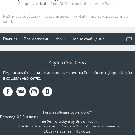
Автор темы:
danilk
,
2 окт 2019
, ответов - 6, в разделе:
Разное
Найти все сообщения, созданные danilk
Найти все темы, созданные
danilk
Главная
Пользователи
danilk
Новые сообщения
Клуб в Соц. Сетях
Подписывайтесь на официальные группы Российского Jaguar Клуба
в социальных сетях.
Forum software by XenForo™
Перевод:
XF-Russia.ru
Free XenForo Style by Brivium.com
Krypton (Новогодний)
Russian (RU)
Условия и правила
Обратная связь
Помощь