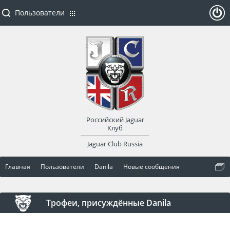
Пользователи
ойти
или
заре
Российский Jaguar
гист
Клуб
Jaguar Club Russia
рир
Главная
Пользователи
Danila
Новые сообщения
оват
ься
Трофеи, присуждённые Danila