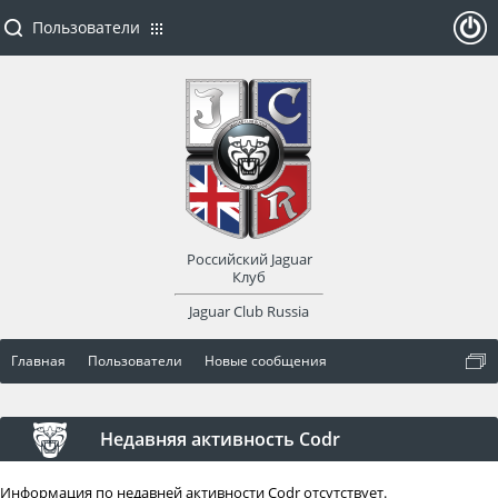
Пользователи
ойти
или
заре
Российский Jaguar
гист
Клуб
Jaguar Club Russia
рир
Главная
Пользователи
Новые сообщения
оват
ься
Недавняя активность Codr
Информация по недавней активности Codr отсутствует.