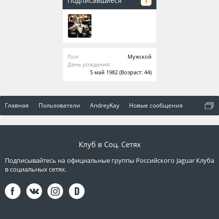
Подписавшиеся
1
Пол:
Мужской
День рождения:
5 май 1982
(Возраст: 44)
Главная
Пользователи
AndreyKay
Новые сообщения
Клуб в Соц. Сетях
Подписывайтесь на официальные группы Российского Jaguar Клуба
в социальных сетях.