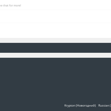
e that for more!
Krypton (Новогодний)
Russian 