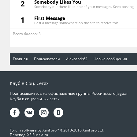
2
Somebody Likes You
Somebody out there liked one of your messages. Keep posting lik
1
First Message
Post a message somewhere on the site to receive this.
Всего баллов: 3
Главная
Пользователи
Alekcandr62
Новые сообщения
Клуб в Соц. Сетях
Подписывайтесь на официальные группы Российского Jaguar
Клуба в социальных сетях.
Forum software by XenForo™
©2010-2016 XenForo Ltd.
Перевод:
XF-Russia.ru