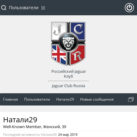
Пользователи
ойти
или
заре
Российский Jaguar
гист
Клуб
Jaguar Club Russia
рир
Главная
Пользователи
Натали29
Новые сообщения
оват
Натали29
ься
Well-Known Member
, Женский, 39
Последняя активность Натали29:
24 мар 2019