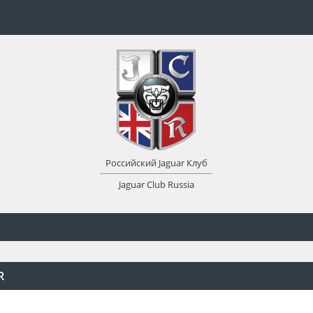
Российский Jaguar Клуб
Jaguar Club Russia
R