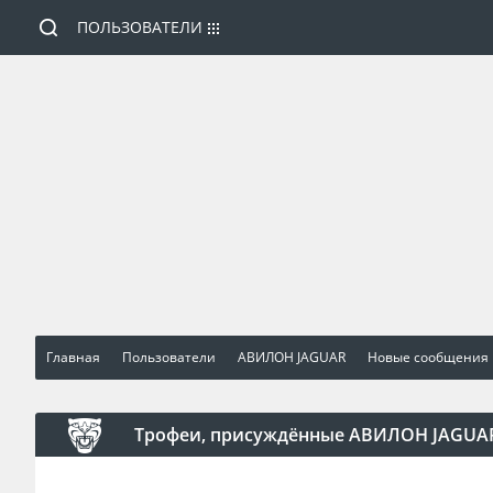
ПОЛЬЗОВАТЕЛИ
Главная
Пользователи
АВИЛОН JAGUAR
Новые сообщения
Трофеи, присуждённые АВИЛОН JAGUA