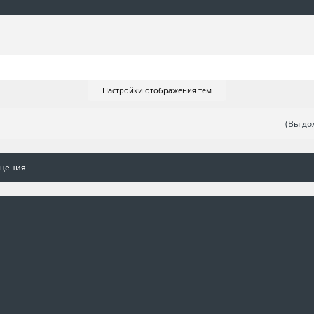
Настройки отображения тем
(Вы до
бщения