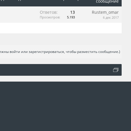
сообщение
Ответов:
13
Rustem_omar
Просмотров:
5.193
6 дек 2017
лжны войти или зарегистрироваться, чтобы разместить сообщение.)