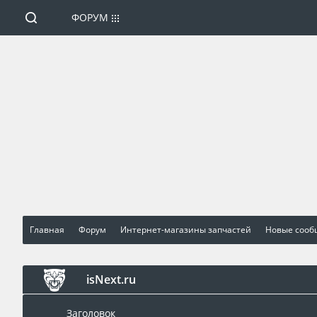
ФОРУМ
Главная
Форум
Интернет-магазины запчастей
Новые соо
isNext.ru
Заголовок