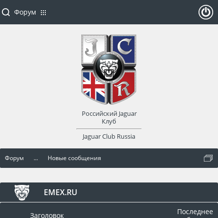
Форум
ойти
или
заре
Российский Jaguar
гист
Клуб
Jaguar Club Russia
рир
Форум
...
Новые сообщения
оват
ься
EMEX.RU
Последнее
Заголовок