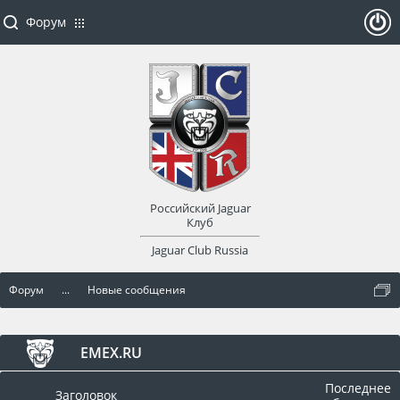
Форум
ойти
или
заре
Российский Jaguar
гист
Клуб
Jaguar Club Russia
рир
Форум
...
Новые сообщения
оват
ься
EMEX.RU
Последнее
Заголовок