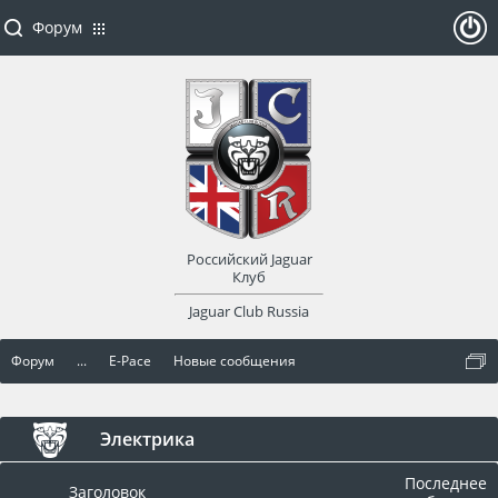
Форум
ойти
или
заре
Российский Jaguar
гист
Клуб
Jaguar Club Russia
рир
Форум
...
E-Pace
Новые сообщения
оват
ься
Электрика
Последнее
Заголовок