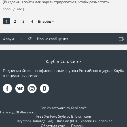
(Вы должны войти или зарегистрироваться, чтобы разместить
сообщение.)
1
2
3
4
Вперёд >
Форум
...
XF
Новые сообщения
Клуб в Соц. Сетях
Подписывайтесь на официальные группы Российского Jaguar Клуба
в социальных сетях.
Forum software by XenForo™
Перевод:
XF-Russia.ru
Free XenForo Style by Brivium.com
Krypton (Новогодний)
Russian (RU)
Условия и правила
Обратная связь
Помощь