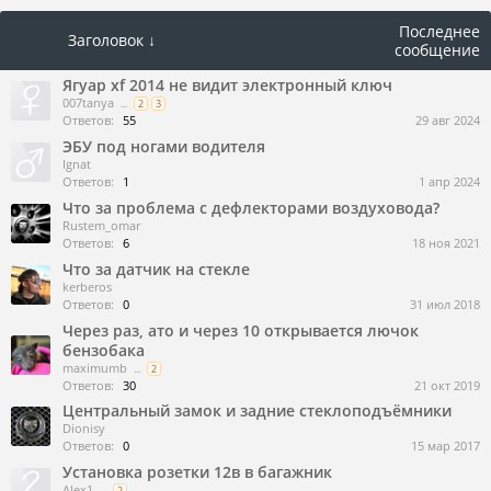
Последнее
Заголовок ↓
сообщение
Ягуар xf 2014 не видит электронный ключ
007tanya
...
2
3
Ответов:
55
29 авг 2024
ЭБУ под ногами водителя
Ignat
Ответов:
1
1 апр 2024
Что за проблема с дефлекторами воздуховода?
Rustem_omar
Ответов:
6
18 ноя 2021
Что за датчик на стекле
kerberos
Ответов:
0
31 июл 2018
Через раз, ато и через 10 открывается лючок
бензобака
maximumb
...
2
Ответов:
30
21 окт 2019
Центральный замок и задние стеклоподъёмники
Dionisy
Ответов:
0
15 мар 2017
Установка розетки 12в в багажник
Alex1
...
2