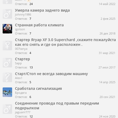
Ответов:
24
14 май 2022
Умерла камера заднего вида
johnny1986
Ответов:
7
2 фев 2025
Странная работа климата
igolson
Ответов:
7
26 дек 2018
Стартер Ягуар XF 3.0 Superchard ,скажите пожалуйста
как его снять и где он расположен .
007tanya
Ответов:
4
31 мар 2021
Стартер
Sapp
Ответов:
13
27 июл 2017
Старт/Стоп не всегда заводим машину
Alex1
Ответов:
5
14 апр 2025
Сработала сигнализация
Бродяга
Ответов:
6
20 сен 2021
Соединение провода под правым передним
подкрылком
jaguarrr777
Ответов:
12
24 ноя 2020