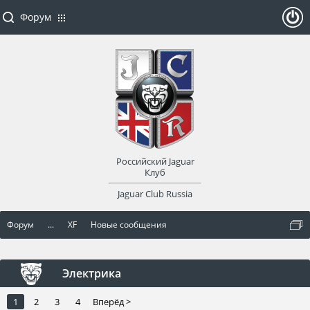
Форум
ойти
или
заре
Российский Jaguar
гист
Клуб
Jaguar Club Russia
рир
Форум
...
XF
Новые сообщения
оват
ься
Электрика
1
2
3
4
Вперёд >