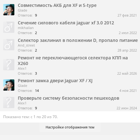
Совместимость АКБ для XF и S-type
Glade
Ответов:
9
27 фев 2021
Сечение силового кабеля jaguar xf 3.0 2012
mikhailan
Ответов:
2
2 июл 2022
Селектор заклинил в положении D, пропало питание
And_street
Ответов:
2
28 апр 2022
Ремонт не переключающегося селектора КПП на
Х260
Alex1
Ответов:
3
22 май 2026
Ремонт замка двери Jaguar XF / XJ
Glade
Ответов:
14
4 ноя 2021
Проверьте систему безопасности пешеходов
Alex1
Ответов:
9
22 июн 2024
Показано тем: с 1 по 20 из 70.
Настройки отображения тем