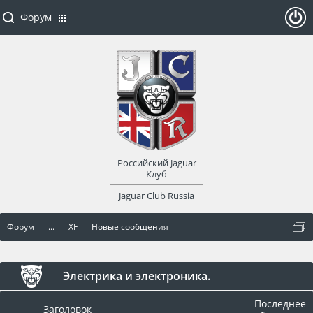
Форум
ойти
или
заре
Российский Jaguar
гист
Клуб
Jaguar Club Russia
рир
Форум
...
XF
Новые сообщения
оват
ься
Электрика и электроника.
Последнее
Заголовок