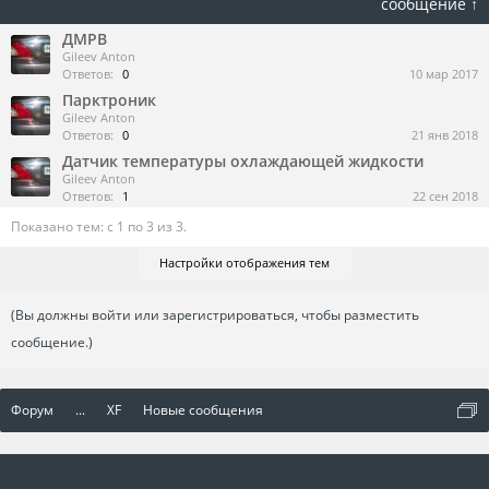
сообщение ↑
ДМРВ
Gileev Anton
Ответов:
0
10 мар 2017
Парктроник
Gileev Anton
Ответов:
0
21 янв 2018
Датчик температуры охлаждающей жидкости
Gileev Anton
Ответов:
1
22 сен 2018
Показано тем: с 1 по 3 из 3.
Настройки отображения тем
(Вы должны войти или зарегистрироваться, чтобы разместить
сообщение.)
Форум
...
XF
Новые сообщения