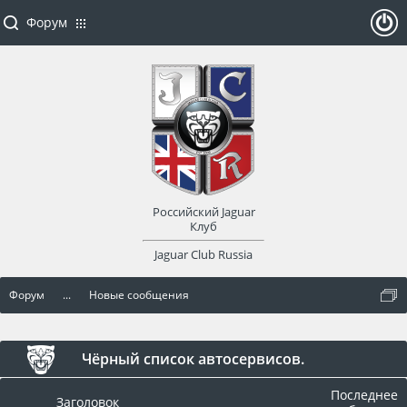
Форум
ойти
или
заре
Российский Jaguar
гист
Клуб
Jaguar Club Russia
рир
Форум
...
Новые сообщения
оват
ься
Чёрный список автосервисов.
Последнее
Заголовок