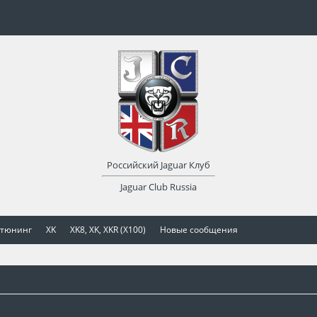
Российский Jaguar Клуб
Jaguar Club Russia
 тюнинг
XK
XK8, XK, XKR (X100)
Новые сообщения