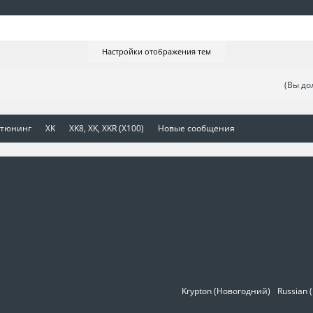
Настройки отображения тем
(Вы до
 тюнинг
XK
XK8, XK, XKR (X100)
Новые сообщения
Krypton (Новогодний)
Russian 