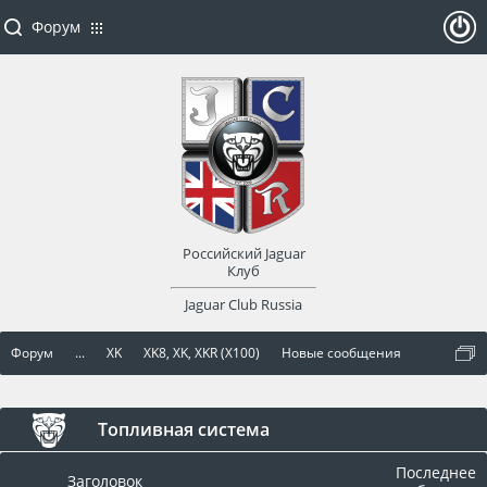
Форум
ойти
или
заре
Российский Jaguar
гист
Клуб
Jaguar Club Russia
рир
Форум
...
XK
XK8, XK, XKR (X100)
Новые сообщения
оват
ься
Топливная система
Последнее
Заголовок