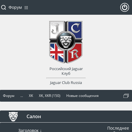
Форум
ойти
или
заре
Российский Jaguar
гист
Клуб
Jaguar Club Russia
рир
Форум
...
XK
XK, XKR (150)
Новые сообщения
оват
ься
Салон
Последнее
Заголовок ↓