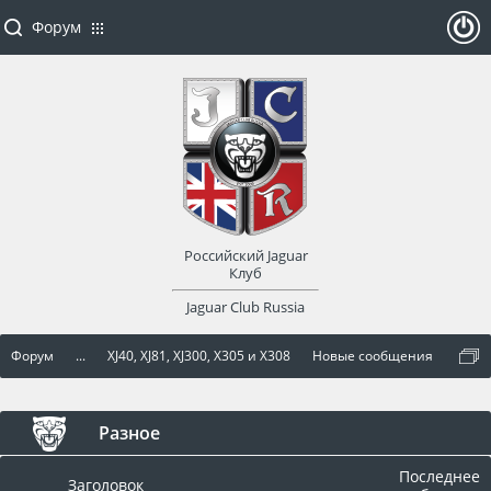
Форум
ойти
или
заре
Российский Jaguar
гист
Клуб
Jaguar Club Russia
рир
Форум
...
XJ40, XJ81, XJ300, X305 и X308
Новые сообщения
оват
ься
Разное
Последнее
Заголовок