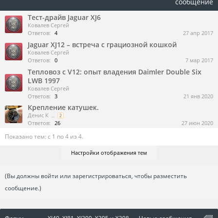
сообщение
Тест-драйв Jaguar XJ6
Ковалев Сергей
Ответов:
4
27 апр 2017
Jaguar XJ12 – встреча с грациозной кошкой
Ковалев Сергей
Ответов:
0
7 мар 2017
Тепловоз с V12: опыт владения Daimler Double Six
LWB 1997
Ковалев Сергей
Ответов:
3
21 янв 2020
Крепление катушек.
Денис К
...
2
Ответов:
26
27 июн 2020
Показано тем: с 1 по 4 из 4.
Настройки отображения тем
(Вы должны войти или зарегистрироваться, чтобы разместить
сообщение.)