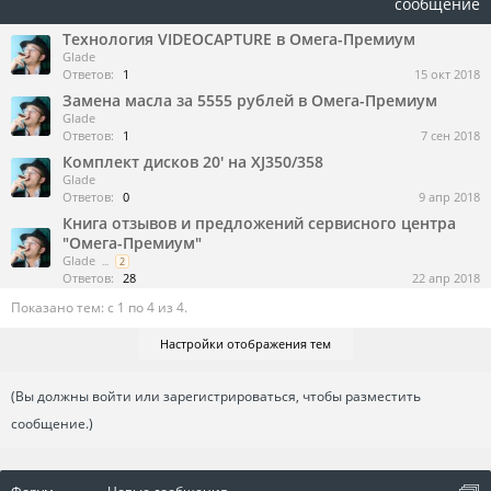
сообщение
Технология VIDEOCAPTURE в Омега-Премиум
Glade
Ответов:
1
15 окт 2018
Замена масла за 5555 рублей в Омега-Премиум
Glade
Ответов:
1
7 сен 2018
Комплект дисков 20' на XJ350/358
Glade
Ответов:
0
9 апр 2018
Книга отзывов и предложений сервисного центра
"Омега-Премиум"
Glade
...
2
Ответов:
28
22 апр 2018
Показано тем: с 1 по 4 из 4.
Настройки отображения тем
(Вы должны войти или зарегистрироваться, чтобы разместить
сообщение.)