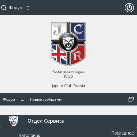
Форум
ойти
или
заре
Российский Jaguar
гист
Клуб
Jaguar Club Russia
рир
Форум
...
Новые сообщения
оват
ься
Отдел Сервиса
Последнее
Заголовок