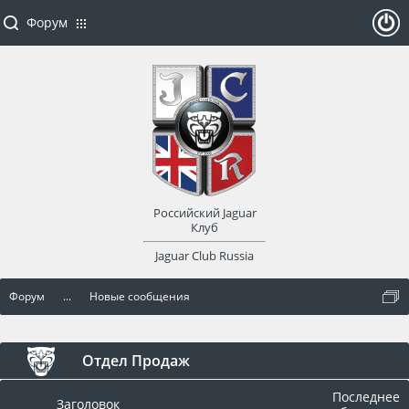
Форум
ойти
или
заре
Российский Jaguar
гист
Клуб
Jaguar Club Russia
рир
Форум
...
Новые сообщения
оват
ься
Отдел Продаж
Последнее
Заголовок