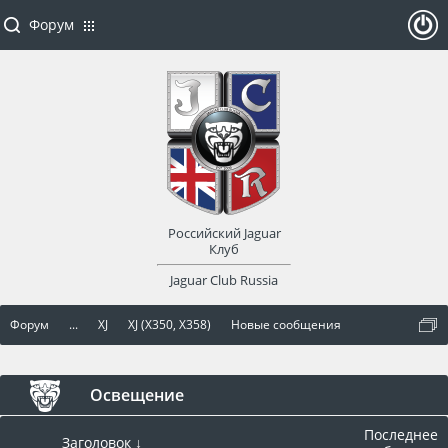
Форум
ойти
или
заре
Российский Jaguar
гист
Клуб
Jaguar Club Russia
рир
Форум
...
XJ
XJ (X350, X358)
Новые сообщения
оват
ься
Освещение
Последнее
Заголовок ↓