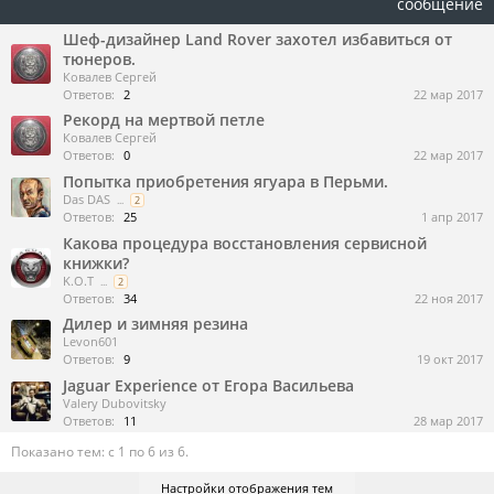
сообщение
Шеф-дизайнер Land Rover захотел избавиться от
тюнеров.
Ковалев Сергей
Ответов:
2
22 мар 2017
Рекорд на мертвой петле
Ковалев Сергей
Ответов:
0
22 мар 2017
Попытка приобретения ягуара в Перьми.
Das DAS
...
2
Ответов:
25
1 апр 2017
Какова процедура восстановления сервисной
книжки?
K.O.T
...
2
Ответов:
34
22 ноя 2017
Дилер и зимняя резина
Levon601
Ответов:
9
19 окт 2017
Jaguar Experience от Егора Васильева
Valery Dubovitsky
Ответов:
11
28 мар 2017
Показано тем: с 1 по 6 из 6.
Настройки отображения тем