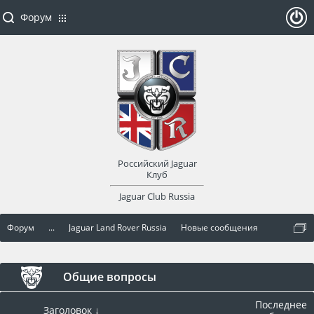
Форум
ойти
или
заре
Российский Jaguar
гист
Клуб
Jaguar Club Russia
рир
Форум
...
Jaguar Land Rover Russia
Новые сообщения
оват
ься
Общие вопросы
Последнее
Заголовок ↓