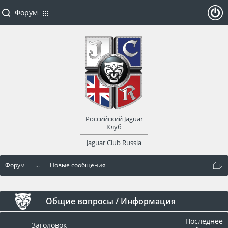
Форум
ойти
или
заре
Российский Jaguar
гист
Клуб
Jaguar Club Russia
рир
Форум
...
Новые сообщения
оват
ься
Общие вопросы / Информация
Последнее
Заголовок