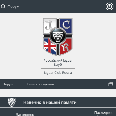
Форум
ойти
или
заре
Российский Jaguar
гист
Клуб
Jaguar Club Russia
рир
Форум
...
Новые сообщения
оват
ься
Навечно в нашей памяти
Последнее
Заголовок