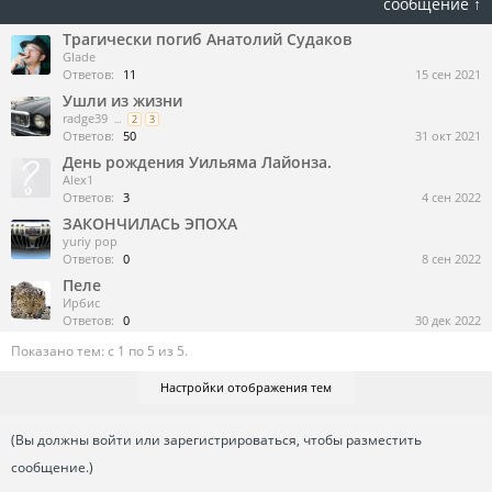
сообщение ↑
Трагически погиб Анатолий Судаков
Glade
Ответов:
11
15 сен 2021
Ушли из жизни
radge39
...
2
3
Ответов:
50
31 окт 2021
День рождения Уильяма Лайонза.
Alex1
Ответов:
3
4 сен 2022
ЗАКОНЧИЛАСЬ ЭПОХА
yuriy pop
Ответов:
0
8 сен 2022
Пеле
Ирбис
Ответов:
0
30 дек 2022
Показано тем: с 1 по 5 из 5.
Настройки отображения тем
(Вы должны войти или зарегистрироваться, чтобы разместить
сообщение.)