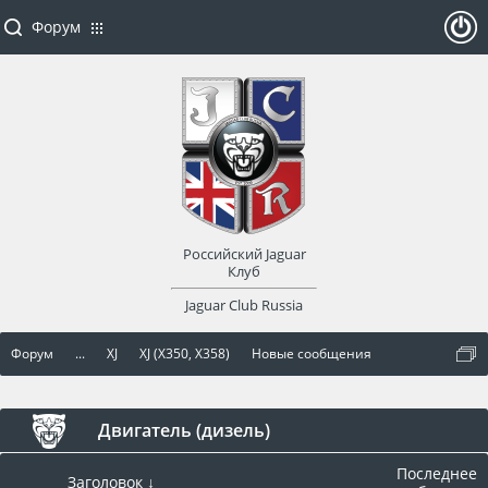
Форум
ойти
или
заре
Российский Jaguar
гист
Клуб
Jaguar Club Russia
рир
Форум
...
XJ
XJ (X350, X358)
Новые сообщения
оват
ься
Двигатель (дизель)
Последнее
Заголовок ↓