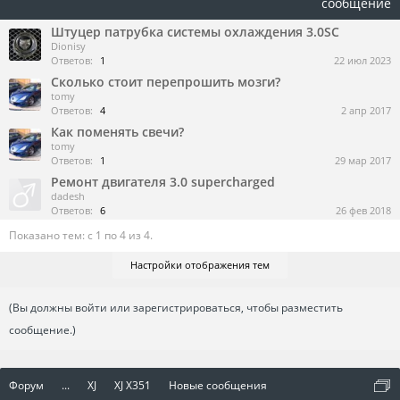
сообщение
Штуцер патрубка системы охлаждения 3.0SC
Dionisy
Ответов:
1
22 июл 2023
Сколько стоит перепрошить мозги?
tomy
Ответов:
4
2 апр 2017
Как поменять свечи?
tomy
Ответов:
1
29 мар 2017
Ремонт двигателя 3.0 supercharged
dadesh
Ответов:
6
26 фев 2018
Показано тем: с 1 по 4 из 4.
Настройки отображения тем
(Вы должны войти или зарегистрироваться, чтобы разместить
сообщение.)
Форум
...
XJ
XJ X351
Новые сообщения