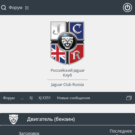
Форум
ойти
или
заре
Российский Jaguar
гист
Клуб
Jaguar Club Russia
рир
Форум
...
XJ
XJ X351
Новые сообщения
оват
ься
Двигатель (бензин)
Последнее
Заголовок