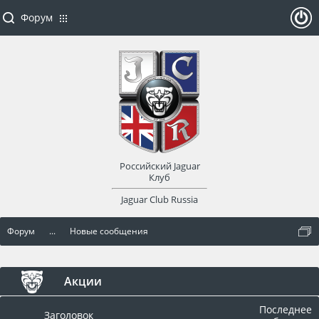
Форум
ойти
или
заре
Российский Jaguar
гист
Клуб
Jaguar Club Russia
рир
Форум
...
Новые сообщения
оват
ься
Акции
Последнее
Заголовок