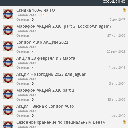
сообщение
Скидка 100% на ТО
London-Auto
...
2
Ответов:
34
15 дек 2017
Марафон АКЦИЙ 2020, part 3. Lockdown again?
London-Auto
Ответов:
14
27 ноя 2020
London-Auto АКЦИИ 2022
London-Auto
Ответов:
4
20 июл 2022
АКЦИЯ 23 февраля и 8 марта
London-Auto
Ответов:
4
11 мар 2019
АкциИ НовогодИЕ 2023 для Jaguar
London-Auto
Ответов:
3
3 апр 2024
Марафон АКЦИЙ 2020 part 2
London-Auto
Ответов:
3
13 апр 2020
Акция - Весна с London Auto
London-Auto
Ответов:
3
14 мар 2018
Сезонное хранение по специальным ценам
London-Auto